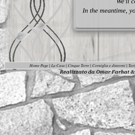
We'll c
In the meantime, y
Home Page
|
La Casa
|
Cinque Terre
|
Corniglia e dintorni
|
Tari